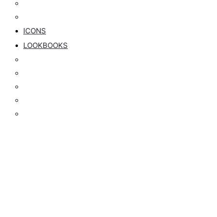
Maßkonfektion
Preise
ICONS
LOOKBOOKS
Frühjahr/Sommer Lookbook
Hochzeitseleganz Lookbook
Hochzeitseleganz Kampagne
Herbst/Winter Lookbook
Kaschmir Kollektion